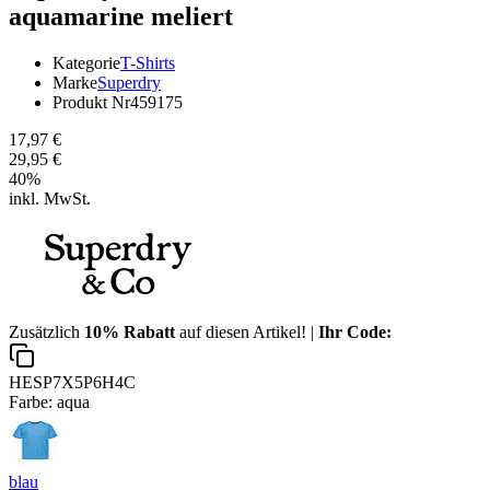
aquamarine meliert
Kategorie
T-Shirts
Marke
Superdry
Produkt Nr
459175
17,97 €
29,95 €
40
%
inkl. MwSt.
Zusätzlich
10% Rabatt
auf diesen Artikel! |
Ihr Code:
HESP7X5P6H4C
Farbe:
aqua
blau