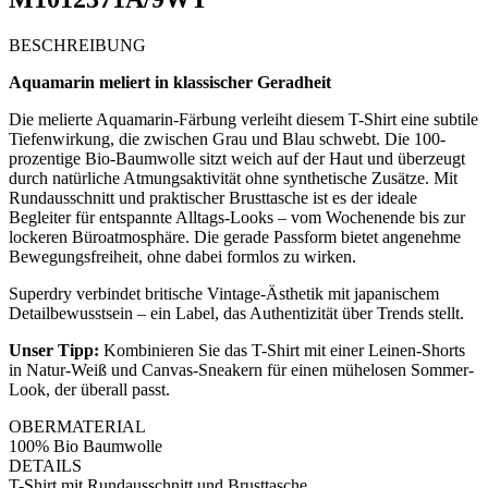
BESCHREIBUNG
Aquamarin meliert in klassischer Geradheit
Die melierte Aquamarin-Färbung verleiht diesem T-Shirt eine subtile
Tiefenwirkung, die zwischen Grau und Blau schwebt. Die 100-
prozentige Bio-Baumwolle sitzt weich auf der Haut und überzeugt
durch natürliche Atmungsaktivität ohne synthetische Zusätze. Mit
Rundausschnitt und praktischer Brusttasche ist es der ideale
Begleiter für entspannte Alltags-Looks – vom Wochenende bis zur
lockeren Büroatmosphäre. Die gerade Passform bietet angenehme
Bewegungsfreiheit, ohne dabei formlos zu wirken.
Superdry verbindet britische Vintage-Ästhetik mit japanischem
Detailbewusstsein – ein Label, das Authentizität über Trends stellt.
Unser Tipp:
Kombinieren Sie das T-Shirt mit einer Leinen-Shorts
in Natur-Weiß und Canvas-Sneakern für einen mühelosen Sommer-
Look, der überall passt.
OBERMATERIAL
100% Bio Baumwolle
DETAILS
T-Shirt mit Rundausschnitt und Brusttasche