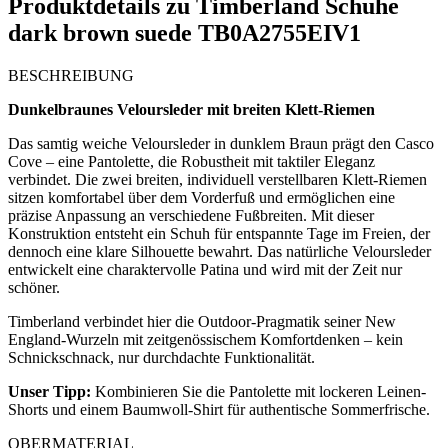
Produktdetails zu
Timberland Schuhe
dark brown suede TB0A2755EIV1
BESCHREIBUNG
Dunkelbraunes Veloursleder mit breiten Klett-Riemen
Das samtig weiche Veloursleder in dunklem Braun prägt den Casco
Cove – eine Pantolette, die Robustheit mit taktiler Eleganz
verbindet. Die zwei breiten, individuell verstellbaren Klett-Riemen
sitzen komfortabel über dem Vorderfuß und ermöglichen eine
präzise Anpassung an verschiedene Fußbreiten. Mit dieser
Konstruktion entsteht ein Schuh für entspannte Tage im Freien, der
dennoch eine klare Silhouette bewahrt. Das natürliche Veloursleder
entwickelt eine charaktervolle Patina und wird mit der Zeit nur
schöner.
Timberland verbindet hier die Outdoor-Pragmatik seiner New
England-Wurzeln mit zeitgenössischem Komfortdenken – kein
Schnickschnack, nur durchdachte Funktionalität.
Unser Tipp:
Kombinieren Sie die Pantolette mit lockeren Leinen-
Shorts und einem Baumwoll-Shirt für authentische Sommerfrische.
OBERMATERIAL