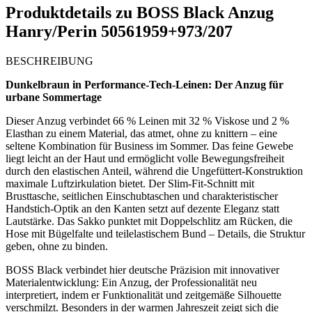
Produktdetails zu
BOSS Black Anzug
Hanry/Perin 50561959+973/207
BESCHREIBUNG
Dunkelbraun in Performance-Tech-Leinen: Der Anzug für
urbane Sommertage
Dieser Anzug verbindet 66 % Leinen mit 32 % Viskose und 2 %
Elasthan zu einem Material, das atmet, ohne zu knittern – eine
seltene Kombination für Business im Sommer. Das feine Gewebe
liegt leicht an der Haut und ermöglicht volle Bewegungsfreiheit
durch den elastischen Anteil, während die Ungefüttert-Konstruktion
maximale Luftzirkulation bietet. Der Slim-Fit-Schnitt mit
Brusttasche, seitlichen Einschubtaschen und charakteristischer
Handstich-Optik an den Kanten setzt auf dezente Eleganz statt
Lautstärke. Das Sakko punktet mit Doppelschlitz am Rücken, die
Hose mit Bügelfalte und teilelastischem Bund – Details, die Struktur
geben, ohne zu binden.
BOSS Black verbindet hier deutsche Präzision mit innovativer
Materialentwicklung: Ein Anzug, der Professionalität neu
interpretiert, indem er Funktionalität und zeitgemäße Silhouette
verschmilzt. Besonders in der warmen Jahreszeit zeigt sich die