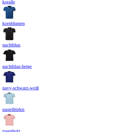
koralle
kornblumen
nachtblau
nachtblau-beige
navy-schwarz-weiß
pastelltürkis
rosenholz