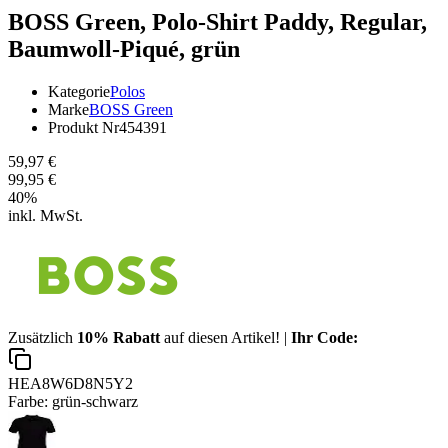
BOSS Green,
Polo-Shirt Paddy, Regular,
Baumwoll-Piqué, grün
Kategorie
Polos
Marke
BOSS Green
Produkt Nr
454391
59,97 €
99,95 €
40
%
inkl. MwSt.
Zusätzlich
10% Rabatt
auf diesen Artikel! |
Ihr Code:
HEA8W6D8N5Y2
Farbe:
grün-schwarz