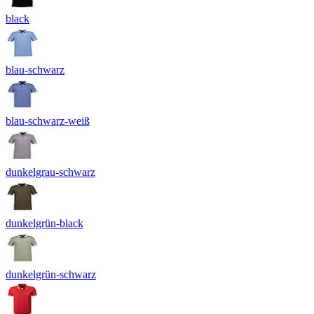
black
blau-schwarz
blau-schwarz-weiß
dunkelgrau-schwarz
dunkelgrün-black
dunkelgrün-schwarz