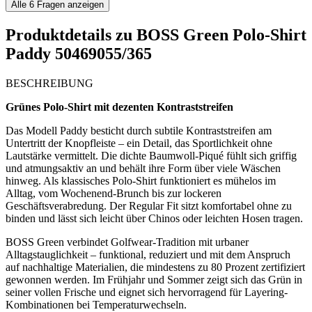
Alle
6
Fragen anzeigen
Produktdetails zu
BOSS Green Polo-Shirt
Paddy 50469055/365
BESCHREIBUNG
Grünes Polo-Shirt mit dezenten Kontraststreifen
Das Modell Paddy besticht durch subtile Kontraststreifen am
Untertritt der Knopfleiste – ein Detail, das Sportlichkeit ohne
Lautstärke vermittelt. Die dichte Baumwoll-Piqué fühlt sich griffig
und atmungsaktiv an und behält ihre Form über viele Wäschen
hinweg. Als klassisches Polo-Shirt funktioniert es mühelos im
Alltag, vom Wochenend-Brunch bis zur lockeren
Geschäftsverabredung. Der Regular Fit sitzt komfortabel ohne zu
binden und lässt sich leicht über Chinos oder leichten Hosen tragen.
BOSS Green verbindet Golfwear-Tradition mit urbaner
Alltagstauglichkeit – funktional, reduziert und mit dem Anspruch
auf nachhaltige Materialien, die mindestens zu 80 Prozent zertifiziert
gewonnen werden. Im Frühjahr und Sommer zeigt sich das Grün in
seiner vollen Frische und eignet sich hervorragend für Layering-
Kombinationen bei Temperaturwechseln.