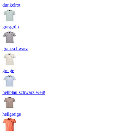
dunkelrot
grasgrün
grau-schwarz
greige
hellblau-schwarz-weiß
hellgreige