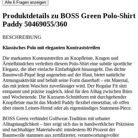
Alle
6
Fragen anzeigen
Produktdetails zu
BOSS Green Polo-Shirt
Paddy 50469055/360
BESCHREIBUNG
Klassisches Polo mit eleganten Kontraststreifen
Die markanten Kontraststreifen an Knopfleiste, Kragen und
Ärmelbündchen verleihen diesem Polo-Shirt eine subtile sportliche
Eleganz, die über einfache Einfarbigkeit hinausgeht. Das dichte
Baumwoll-Piqué liegt angenehm auf der Haut, bietet natürliche
Atmungsaktivität und behält seine Form dauerhaft – ein Material,
das mit jedem Waschen zuverlässiger wird. Der Regular Fit sitzt
entspannt und präzise zugleich, ideal für den Alltag zwischen Büro
und Wochenende. Die Kurzarm-Schnittform mit durchgehender
Knopfleiste macht das Modell Paddy flexibel einsetzbar, ob offen
über einem Leinen-Hemd oder als eigenständiges Statement-Piece.
BOSS Green verbindet Golfwear-Tradition mit urbaner
Alltagstauglichkeit – hier zeigt sich das in handwerklicher Präzision
und nachhaltiger Materialwahl: mindestens 80 Prozent der
Baumwolle stammen aus zertifizierter, verantwortungsvoller