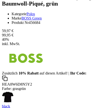
Baumwoll-Piqué, grün
Kategorie
Polos
Marke
BOSS Green
Produkt Nr
456684
59,97 €
99,95 €
40
%
inkl. MwSt.
Zusätzlich
10% Rabatt
auf diesen Artikel! |
Ihr Code:
HEA8W6D8N5Y2
Farbe:
grasgrün
black