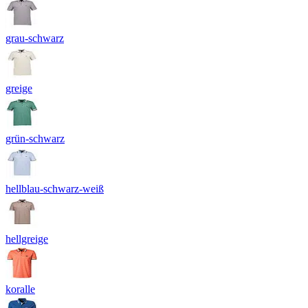
grau-schwarz
greige
grün-schwarz
hellblau-schwarz-weiß
hellgreige
koralle