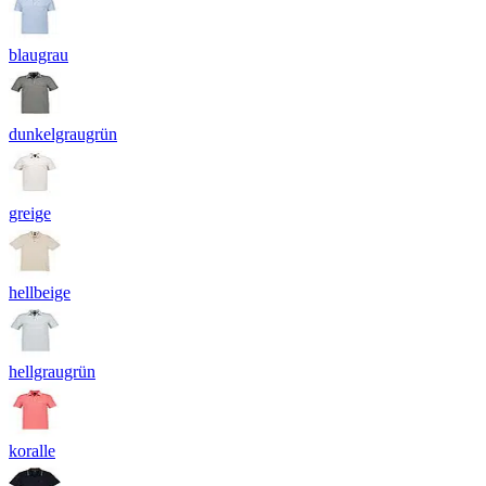
blaugrau
dunkelgraugrün
greige
hellbeige
hellgraugrün
koralle