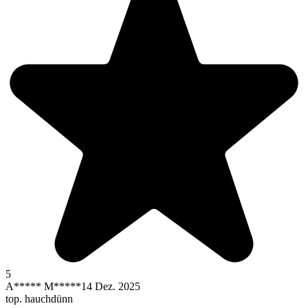
5
A***** M*****
14 Dez. 2025
top. hauchdünn