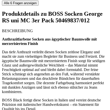
Alle
6
Fragen anzeigen
Produktdetails zu
BOSS Socken George
RS uni MC 3er Pack 50469837/012
BESCHREIBUNG
Anthrazitfarbene Socken aus ägyptischer Baumwolle mit
merzerisiertem Finish
Das tiefe Anthrazit verleiht diesen Socken zeitlose Eleganz und
macht sie zum vielseitigen Begleiter für Business und Freizeit. Die
ägyptische Baumwolle mit merzerisiertem Finish sorgt für seidigen
Glanz und außergewöhnliche Weichheit – das Material nimmt
Feuchtigkeit optimal auf und bleibt dabei formstabil. Der feine
Strick schmiegt sich angenehm an den Fuß, während verstärkte
Belastungszonen und das druckfreie Bündchen für dauerhaften
Tragekomfort sorgen. Die dezente Farbgebung harmoniert perfekt
mit dunklen Anzügen und lässt sich ebenso stilsicher zu Jeans
kombinieren.
BOSS Black fertigt diese Socken in Italien und vereint deutsche
Präzision mit italienischer Handwerkskunst – ein Statement für
Qualität bis ins Detail.