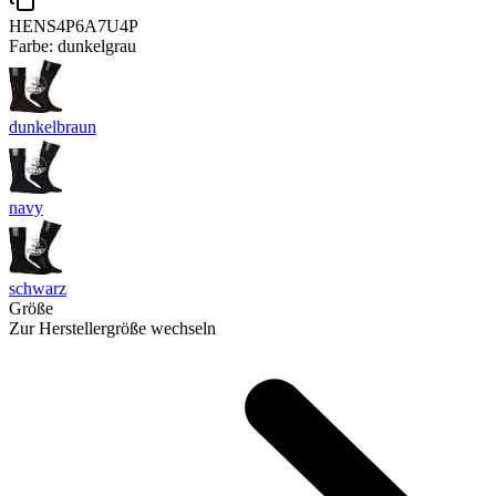
HENS4P6A7U4P
Farbe:
dunkelgrau
dunkelbraun
navy
schwarz
Größe
Zur Herstellergröße wechseln