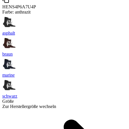
HENS4P6A7U4P
Farbe:
anthrazit
asphalt
braun
marine
schwarz
Größe
Zur Herstellergröße wechseln