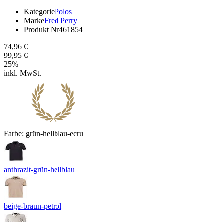
Kategorie
Polos
Marke
Fred Perry
Produkt Nr
461854
74,96 €
99,95 €
25
%
inkl. MwSt.
Farbe:
grün-hellblau-ecru
anthrazit-grün-hellblau
beige-braun-petrol