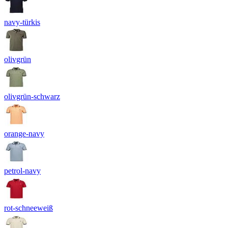
navy-türkis
olivgrün
olivgrün-schwarz
orange-navy
petrol-navy
rot-schneeweiß