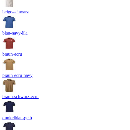
beige-schwarz
blau-navy-lila
braun-ecru
braun-ecru-navy
braun-schwarz-ecru
dunkelblau-gelb