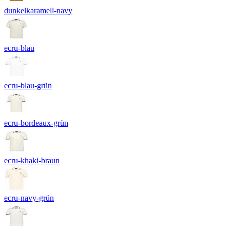
dunkelkaramell-navy
ecru-blau
ecru-blau-grün
ecru-bordeaux-grün
ecru-khaki-braun
ecru-navy-grün