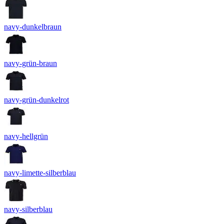
navy-dunkelbraun
navy-grün-braun
navy-grün-dunkelrot
navy-hellgrün
navy-limette-silberblau
navy-silberblau