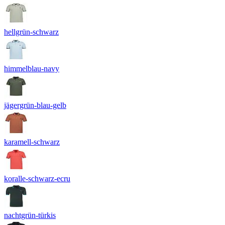
hellgrün-schwarz
himmelblau-navy
jägergrün-blau-gelb
karamell-schwarz
koralle-schwarz-ecru
nachtgrün-türkis