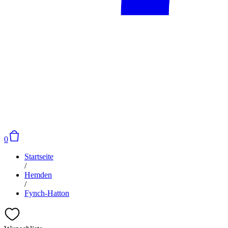
0
Startseite
/
Hemden
/
Fynch-Hatton