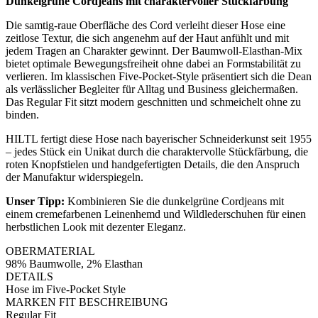
Dunkelgrüne Cordjeans mit charaktervoller Stückfärbung
Die samtig-raue Oberfläche des Cord verleiht dieser Hose eine
zeitlose Textur, die sich angenehm auf der Haut anfühlt und mit
jedem Tragen an Charakter gewinnt. Der Baumwoll-Elasthan-Mix
bietet optimale Bewegungsfreiheit ohne dabei an Formstabilität zu
verlieren. Im klassischen Five-Pocket-Style präsentiert sich die Dean
als verlässlicher Begleiter für Alltag und Business gleichermaßen.
Das Regular Fit sitzt modern geschnitten und schmeichelt ohne zu
binden.
HILTL fertigt diese Hose nach bayerischer Schneiderkunst seit 1955
– jedes Stück ein Unikat durch die charaktervolle Stückfärbung, die
roten Knopfstielen und handgefertigten Details, die den Anspruch
der Manufaktur widerspiegeln.
Unser Tipp:
Kombinieren Sie die dunkelgrüne Cordjeans mit
einem cremefarbenen Leinenhemd und Wildlederschuhen für einen
herbstlichen Look mit dezenter Eleganz.
OBERMATERIAL
98% Baumwolle, 2% Elasthan
DETAILS
Hose im Five-Pocket Style
MARKEN FIT BESCHREIBUNG
Regular Fit