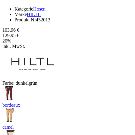
Kategorie
Hosen
Marke
HILTL
Produkt Nr
452013
103,96 €
129,95 €
20
%
inkl. MwSt.
Farbe:
dunkelgrün
bordeaux
camel