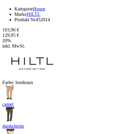
Kategorie
Hosen
Marke
HILTL
Produkt Nr
452014
103,96 €
129,95 €
20
%
inkl. MwSt.
Farbe:
bordeaux
camel
dunkelgrün