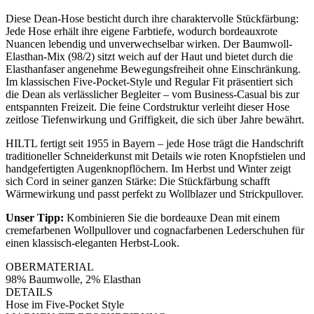
Diese Dean-Hose besticht durch ihre charaktervolle Stückfärbung:
Jede Hose erhält ihre eigene Farbtiefe, wodurch bordeauxrote
Nuancen lebendig und unverwechselbar wirken. Der Baumwoll-
Elasthan-Mix (98/2) sitzt weich auf der Haut und bietet durch die
Elasthanfaser angenehme Bewegungsfreiheit ohne Einschränkung.
Im klassischen Five-Pocket-Style und Regular Fit präsentiert sich
die Dean als verlässlicher Begleiter – vom Business-Casual bis zur
entspannten Freizeit. Die feine Cordstruktur verleiht dieser Hose
zeitlose Tiefenwirkung und Griffigkeit, die sich über Jahre bewährt.
HILTL fertigt seit 1955 in Bayern – jede Hose trägt die Handschrift
traditioneller Schneiderkunst mit Details wie roten Knopfstielen und
handgefertigten Augenknopflöchern. Im Herbst und Winter zeigt
sich Cord in seiner ganzen Stärke: Die Stückfärbung schafft
Wärmewirkung und passt perfekt zu Wollblazer und Strickpullover.
Unser Tipp:
Kombinieren Sie die bordeauxe Dean mit einem
cremefarbenen Wollpullover und cognacfarbenen Lederschuhen für
einen klassisch-eleganten Herbst-Look.
OBERMATERIAL
98% Baumwolle, 2% Elasthan
DETAILS
Hose im Five-Pocket Style