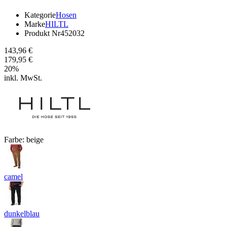
Kategorie
Hosen
Marke
HILTL
Produkt Nr
452032
143,96 €
179,95 €
20
%
inkl. MwSt.
Farbe:
beige
camel
dunkelblau