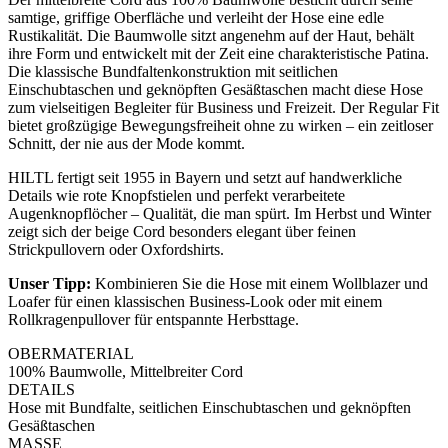
samtige, griffige Oberfläche und verleiht der Hose eine edle
Rustikalität. Die Baumwolle sitzt angenehm auf der Haut, behält
ihre Form und entwickelt mit der Zeit eine charakteristische Patina.
Die klassische Bundfaltenkonstruktion mit seitlichen
Einschubtaschen und geknöpften Gesäßtaschen macht diese Hose
zum vielseitigen Begleiter für Business und Freizeit. Der Regular Fit
bietet großzügige Bewegungsfreiheit ohne zu wirken – ein zeitloser
Schnitt, der nie aus der Mode kommt.
HILTL fertigt seit 1955 in Bayern und setzt auf handwerkliche
Details wie rote Knopfstielen und perfekt verarbeitete
Augenknopflöcher – Qualität, die man spürt. Im Herbst und Winter
zeigt sich der beige Cord besonders elegant über feinen
Strickpullovern oder Oxfordshirts.
Unser Tipp:
Kombinieren Sie die Hose mit einem Wollblazer und
Loafer für einen klassischen Business-Look oder mit einem
Rollkragenpullover für entspannte Herbsttage.
OBERMATERIAL
100% Baumwolle, Mittelbreiter Cord
DETAILS
Hose mit Bundfalte, seitlichen Einschubtaschen und geknöpften
Gesäßtaschen
MASSE