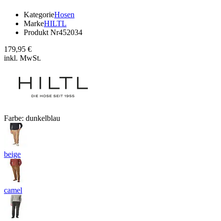
Kategorie
Hosen
Marke
HILTL
Produkt Nr
452034
179,95 €
inkl. MwSt.
Farbe:
dunkelblau
beige
camel