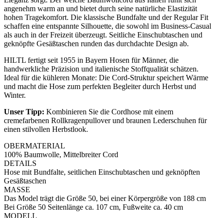
angenehm warm an und bietet durch seine natürliche Elastizität
hohen Tragekomfort. Die klassische Bundfalte und der Regular Fit
schaffen eine entspannte Silhouette, die sowohl im Business-Casual
als auch in der Freizeit überzeugt. Seitliche Einschubtaschen und
geknöpfte Gesäßtaschen runden das durchdachte Design ab.
HILTL fertigt seit 1955 in Bayern Hosen für Männer, die
handwerkliche Präzision und italienische Stoffqualität schätzen.
Ideal für die kühleren Monate: Die Cord-Struktur speichert Wärme
und macht die Hose zum perfekten Begleiter durch Herbst und
Winter.
Unser Tipp:
Kombinieren Sie die Cordhose mit einem
cremefarbenen Rollkragenpullover und braunen Lederschuhen für
einen stilvollen Herbstlook.
OBERMATERIAL
100% Baumwolle, Mittelbreiter Cord
DETAILS
Hose mit Bundfalte, seitlichen Einschubtaschen und geknöpften
Gesäßtaschen
MASSE
Das Model trägt die Größe 50, bei einer Körpergröße von 188 cm
Bei Größe 50 Seitenlänge ca. 107 cm, Fußweite ca. 40 cm
MODELL