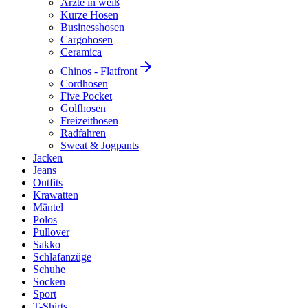
Ärzte in weiß
Kurze Hosen
Businesshosen
Cargohosen
Ceramica
Chinos - Flatfront
Cordhosen
Five Pocket
Golfhosen
Freizeithosen
Radfahren
Sweat & Jogpants
Jacken
Jeans
Outfits
Krawatten
Mäntel
Polos
Pullover
Sakko
Schlafanzüge
Schuhe
Socken
Sport
T-Shirts