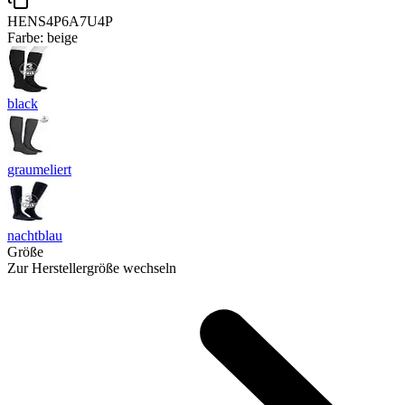
HENS4P6A7U4P
Farbe:
beige
black
graumeliert
nachtblau
Größe
Zur Herstellergröße wechseln