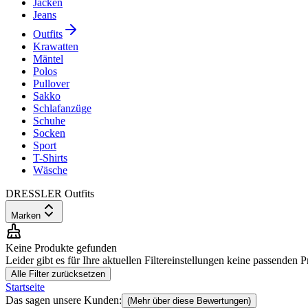
Jacken
Jeans
Outfits
Krawatten
Mäntel
Polos
Pullover
Sakko
Schlafanzüge
Schuhe
Socken
Sport
T-Shirts
Wäsche
DRESSLER Outfits
Marken
Keine Produkte gefunden
Leider gibt es für Ihre aktuellen Filtereinstellungen keine passenden 
Alle Filter zurücksetzen
Startseite
Das sagen unsere Kunden:
(Mehr über diese Bewertungen)