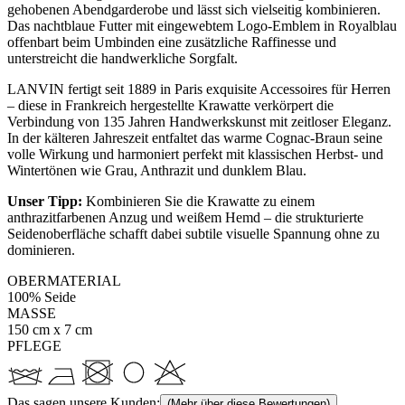
gehobenen Abendgarderobe und lässt sich vielseitig kombinieren.
Das nachtblaue Futter mit eingewebtem Logo-Emblem in Royalblau
offenbart beim Umbinden eine zusätzliche Raffinesse und
unterstreicht die handwerkliche Sorgfalt.
LANVIN fertigt seit 1889 in Paris exquisite Accessoires für Herren
– diese in Frankreich hergestellte Krawatte verkörpert die
Verbindung von 135 Jahren Handwerkskunst mit zeitloser Eleganz.
In der kälteren Jahreszeit entfaltet das warme Cognac-Braun seine
volle Wirkung und harmoniert perfekt mit klassischen Herbst- und
Wintertönen wie Grau, Anthrazit und dunklem Blau.
Unser Tipp:
Kombinieren Sie die Krawatte zu einem
anthrazitfarbenen Anzug und weißem Hemd – die strukturierte
Seidenoberfläche schafft dabei subtile visuelle Spannung ohne zu
dominieren.
OBERMATERIAL
100% Seide
MASSE
150 cm x 7 cm
PFLEGE
Das sagen unsere Kunden:
(Mehr über diese Bewertungen)