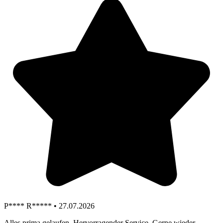
P**** R***** • 27.07.2026
Alles prima gelaufen. Hervorragender Service. Gerne wieder.