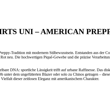
RTS UNI – AMERICAN PREPP
reppy-Tradition mit modernem Stilbewusstsein. Entstanden aus der Coll
nd Rot neu. Die hochwertigen Piqué-Gewebe und die präzise Verarbeitun
lbare DNA: sportliche Lässigkeit trifft auf urbane Raffinesse. Das di
Ob unter dem ungefütterten Blazer oder solo zu Chinos getragen – diese
e Vielfalt dieser zeitlosen Eleganz mit amerikanischem Charakter.