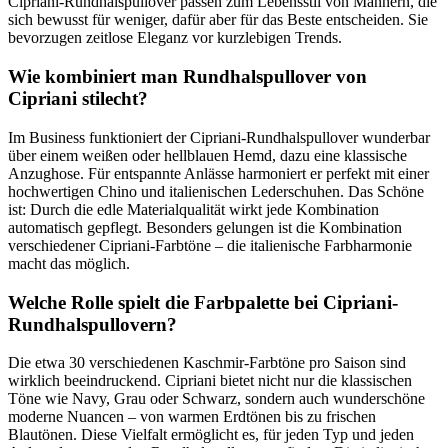
Cipriani-Rundhalspullover passen zum Lebensstil von Männern, die
sich bewusst für weniger, dafür aber für das Beste entscheiden. Sie
bevorzugen zeitlose Eleganz vor kurzlebigen Trends.
Wie kombiniert man Rundhalspullover von
Cipriani stilecht?
Im Business funktioniert der Cipriani-Rundhalspullover wunderbar
über einem weißen oder hellblauen Hemd, dazu eine klassische
Anzughose. Für entspannte Anlässe harmoniert er perfekt mit einer
hochwertigen Chino und italienischen Lederschuhen. Das Schöne
ist: Durch die edle Materialqualität wirkt jede Kombination
automatisch gepflegt. Besonders gelungen ist die Kombination
verschiedener Cipriani-Farbtöne – die italienische Farbharmonie
macht das möglich.
Welche Rolle spielt die Farbpalette bei Cipriani-
Rundhalspullovern?
Die etwa 30 verschiedenen Kaschmir-Farbtöne pro Saison sind
wirklich beeindruckend. Cipriani bietet nicht nur die klassischen
Töne wie Navy, Grau oder Schwarz, sondern auch wunderschöne
moderne Nuancen – von warmen Erdtönen bis zu frischen
Blautönen. Diese Vielfalt ermöglicht es, für jeden Typ und jeden