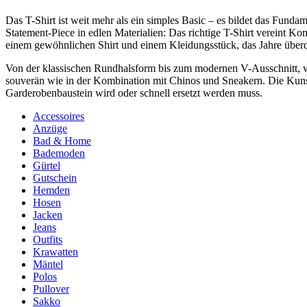
Das T-Shirt ist weit mehr als ein simples Basic – es bildet das Fund
Statement-Piece in edlen Materialien: Das richtige T-Shirt vereint 
einem gewöhnlichen Shirt und einem Kleidungsstück, das Jahre überd
Von der klassischen Rundhalsform bis zum modernen V-Ausschnitt, vo
souverän wie in der Kombination mit Chinos und Sneakern. Die Kunst 
Garderobenbaustein wird oder schnell ersetzt werden muss.
Accessoires
Anzüge
Bad & Home
Bademoden
Gürtel
Gutschein
Hemden
Hosen
Jacken
Jeans
Outfits
Krawatten
Mäntel
Polos
Pullover
Sakko